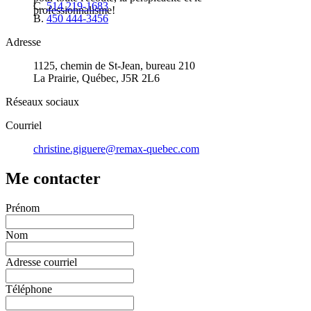
C.
514 219-1683
professionnalisme!
B.
450 444-3456
Adresse
1125, chemin de St-Jean, bureau 210
La Prairie, Québec, J5R 2L6
Réseaux sociaux
Courriel
christine.giguere@remax-quebec.com
Me contacter
Prénom
Nom
Adresse courriel
Téléphone